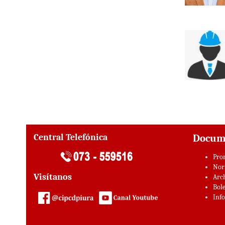
Central Telefónica
Docum
Pro
Nor
Visítanos
Arc
Bole
Inf