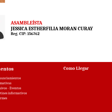
ASAMBLEÍSTA
JESSICA ESTHERFILIA MORAN CURAY
Reg. CIP: 156762
Como Llegar
entos
nunciamientos
mativas
hivos - Eventos
tines informativos
ormes